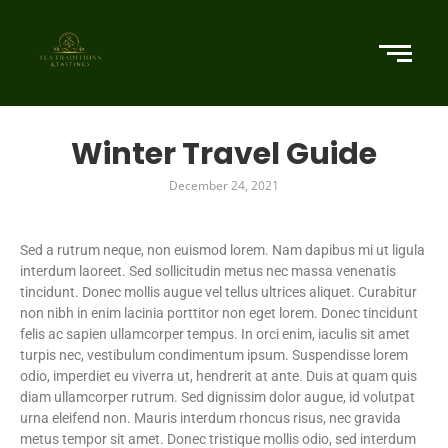
Winter Travel Guide
December 24, 2021
Sed a rutrum neque, non euismod lorem. Nam dapibus mi ut ligula
interdum laoreet. Sed sollicitudin metus nec massa venenatis
tincidunt. Donec mollis augue vel tellus ultrices aliquet. Curabitur
non nibh in enim lacinia porttitor non eget lorem. Donec tincidunt
felis ac sapien ullamcorper tempus. In orci enim, iaculis sit amet
turpis nec, vestibulum condimentum ipsum. Suspendisse lorem
odio, imperdiet eu viverra ut, hendrerit at ante. Duis at quam quis
diam ullamcorper rutrum. Sed dignissim dolor augue, id volutpat
urna eleifend non. Mauris interdum rhoncus risus, nec gravida
metus tempor sit amet. Donec tristique mollis odio, sed interdum